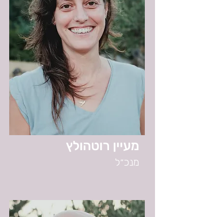
מעיין רוטהולץ
מנכ״ל