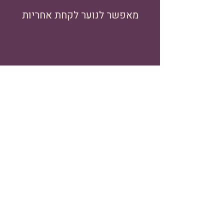
מאפשר לנוער לקחת אחריות
נותן מקום לדעה של המבוגר.ת
שיחת חס"ה היא לא "טכניקה"
אלא גישה – ליצור תקשורת
מקרבת, להגדיל אמון וקרבה,