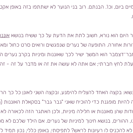
וננים פעמיים ביום, וכו'. הבנתם. רוב בני הנוער לא ישתתפו בזה באופן א
ר היום הוא נורא, חשוב לתת את הדעת על כך ששיח בנושא
אוננו
ורות אחורה. התופעה של נערים שנפגשים ורואים סרט כחול ומאו
בר־דצמבר הוא המשך ישיר לכך שאוננות ומיניות בקרב נערים ה
פעלת לחץ חברתי; אם אתה לא עושה את זה או מדבר על זה - זה 
וא: בקצה האחד להצליח להימנע, ובקצה השני לאונן כל כך הר
להיות מופגנת כדי להוכיח שאני "גבר גבר" בסקאלת האוננות (נ
דות שהן מאוננות או חלילה מיניות, ולכן האתגר הזה לכאורה לא מכ
ההורים, בנושא חינוך למיניות של נערים. אם הילד שלכם לא מ
א להכניס לו רעיונות לראש? לתפיסתי, באופן כללי, נכון תמיד ל