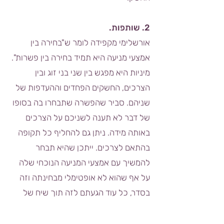
2. שותפות.
אורשלימי מקפידה לומר ש"בחירה בין
אמצעי מניעה היא תמיד בחירה בין פשרות".
מיניות היא מפגש בין שני בני זוג ובין
הצרכים, החשקים הפחדים וההעדפות של
שניהם. סביר שהפשרה שתבחרו בה בסופו
של דבר לא תענה לשניכם על הצרכים
באותה מידה. ניתן גם להחליף כל תקופה
בהתאם לצרכים. ייתכן שהיא תבחר
להמשיך עם אמצעי המניעה הנוכחי שלה
על אף שהוא לא אופטימלי מבחינתה וזה
בסדר, כל עוד הגעתם לזה תוך שיח של
שותפות בו ניתן מקום למה שהיא מרגישה.
באופן דומה, כמו שאישה שאינה מרוצה