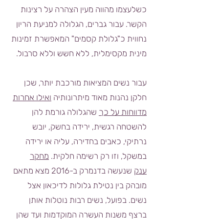
כשלעצמו מהווה מעין הצהרה על רצינות
הקשר. עבור גברים, הגלולה למניעת הריון
נחווית כ"גלולת קסמים" המאפשרת זמינות
מינית מקסימלית, ללא חשש וללא סרבול.
עבור נשים המציאות מורכבת יותר, שכן
חלקן נהנות מאוד מיתרונותיה
ואילו אחרות
מדווחות על כך
שהגלולה גורמת להן
להשטחה רגשית, ירידה בחשק, יובש
נרתיקי, כאבים בחדירה, עליה או ירידה
במשקל, וזו רק רשימה חלקית.
מחקר
ענק
שנעשה בדנמרק ב-2016 מצא מתאם
מובהק בין נטילת גלולות לדיכאון אצל
נשים. בפועל, נשים רבות נוטלות אותן
ברצף משנות העשרה המוקדמות ועד שהן