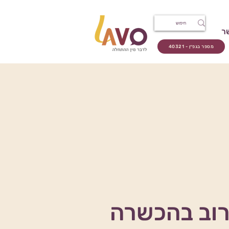
ר
מספר בגפ״ן - 40321
רוב בהכשרה