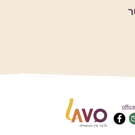
ר
offic